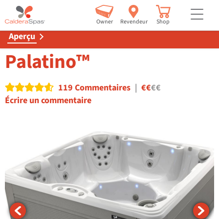
but
Accueil
Shop
Serie Vacanza
Palatino
Owner
Revendeur
Shop
Aperçu
Palatino™
119 Commentaires
|
€€
€€
Read reviews
Écrire un commentaire