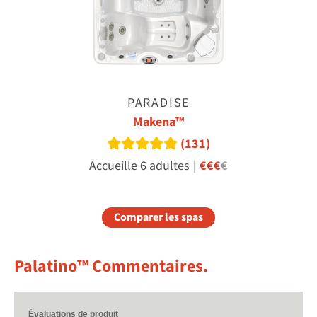
PARADISE
Makena™
(131)
Read reviews
Accueille 6 adultes
|
€€€
€
Comparer les spas
Palatino™ Commentaires.