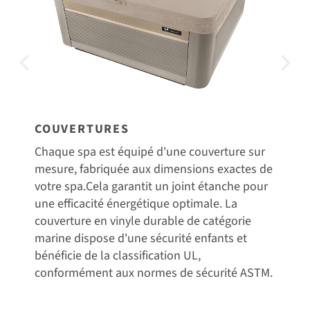
COUVERTURES
SYST
Chaque spa est équipé d'une couverture sur
Un Sys
mesure, fabriquée aux dimensions exactes de
access
votre spa.Cela garantit un joint étanche pour
spa, s
une efficacité énergétique optimale. La
Conçu 
couverture en vinyle durable de catégorie
retire
marine dispose d'une sécurité enfants et
couver
bénéficie de la classification UL,
d'accé
conformément aux normes de sécurité ASTM.
peine.