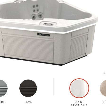
S
DRE
JAVA
BLANC
D
ARCTIQUE