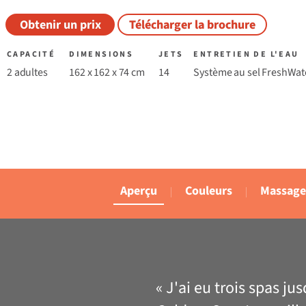
Obtenir un prix
Télécharger la brochure
CAPACITÉ
DIMENSIONS
JETS
ENTRETIEN DE L'EAU
2 adultes
162 x 162 x 74 cm
14
Système au sel FreshWat
Aperçu
Couleurs
Massage
« J'ai eu trois spas j