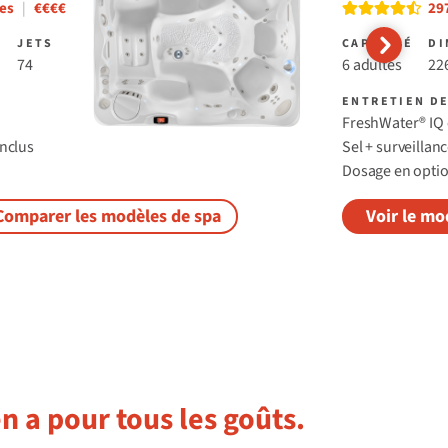
Read reviews
es
|
€€€€
29
JETS
CAPACITÉ
DI
74
6 adultes
226
ENTRETIEN DE
FreshWater® IQ 
inclus
Sel + surveillanc
Dosage en opti
Comparer les modèles de spa
Voir le mo
 en a pour tous les goûts.