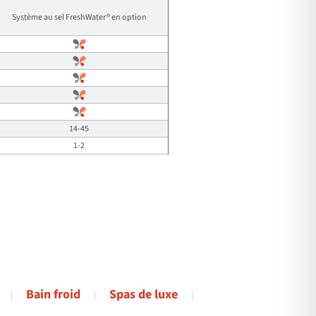
Système au sel FreshWater® en option
14-45
1-2
Bain froid
Spas de luxe