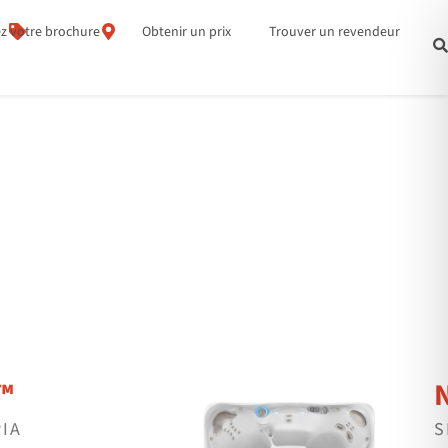
z votre brochure
Obtenir un prix
Trouver un revendeur
™
PIA
S