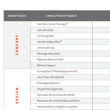
AVANTAGES
CARACTÉRISTIQUES
™
Hot Tub Circuit Therapy
Jets hanches
Jets poignets
CONFORT
™
Jet cervicales Atlas
Jets Euphoria
Massage des pieds
Repose-têtes profilés
Barres d'appui
Conception d'habillage avancée
Jeu d'eau rétroéclairé
Éclairage extérieur
DESIGN
Voyant de diagnostic
Panneau de commande tactile
Panneau de commandes auxiliaire
Haut-parleurs intégrés en option