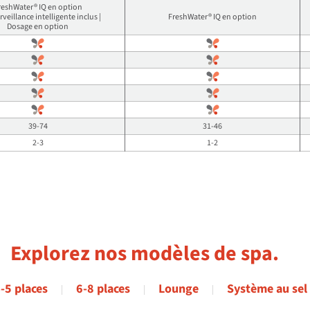
reshWater® IQ en option
rveillance intelligente inclus |
FreshWater® IQ en option
Dosage en option
39-74
31-46
2-3
1-2
Explorez nos modèles de spa.
-5 places
6-8 places
Lounge
Système au sel