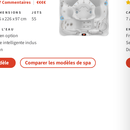
Re
7 Commentaires
|
€€€€
MENSIONS
JETS
C
 x 226 x 97 cm
55
7 
 L'EAU
E
en option
F
e intelligente inclus
Se
on
D
dèle
Comparer les modèles de spa