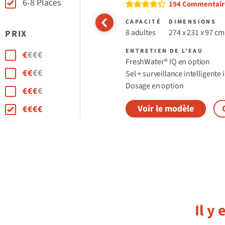
6-8 Places
Read reviews
194 Commentair
CAPACITÉ
DIMENSIONS
8 adultes
274 x 231 x 97 cm
PRIX
Price Range
ENTRETIEN DE L'EAU
€
€€€
FreshWater® IQ en option
€€
€€
Sel + surveillance intelligente 
Dosage en option
€€€
€
Voir le modèle
€€€€
Il y