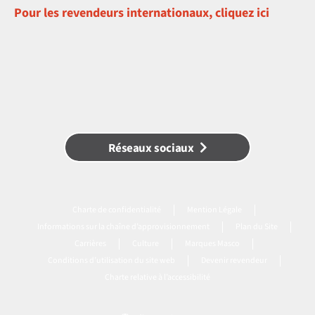
Pour les revendeurs internationaux, cliquez ici
Réseaux sociaux
Charte de confidentialité
Mention Légale
Informations sur la chaîne d’approvisionnement
Plan du Site
Carrières
Culture
Marques Masco
Conditions d’utilisation du site web
Devenir revendeur
Charte relative à l’accessibilité