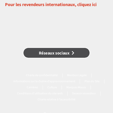
Pour les revendeurs internationaux, cliquez ici
Réseaux sociaux
Charte de confidentialité
Mention Légale
Informations sur la chaîne d’approvisionnement
Plan du Site
Carrières
Culture
Marques Masco
Conditions d’utilisation du site web
Devenir revendeur
Charte relative à l’accessibilité