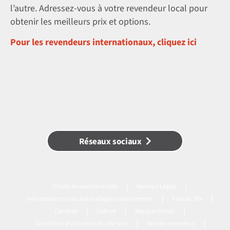
l’autre. Adressez-vous à votre revendeur local pour
obtenir les meilleurs prix et options.
Pour les revendeurs internationaux, cliquez ici
Réseaux sociaux
Charte de confidentialité
Mention Légale
Informations sur la chaîne d’approvisionnement
Plan du Site
Carrières
Culture
Marques Masco
Conditions d’utilisation du site web
Devenir revendeur