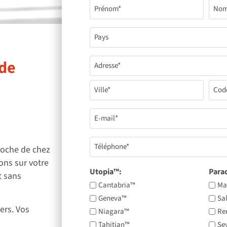
Name
(Nécessaire)
Pays*
(Nécessaire)
 de
Address
(Nécessaire)
Email
(Nécessaire)
Téléphone
roche de chez
(Nécessaire)
ons sur votre
Utopia™:
Para
t sans
Cantabria™
Ma
Geneva™
Sa
ers. Vos
Niagara™
Re
Tahitian™
Se