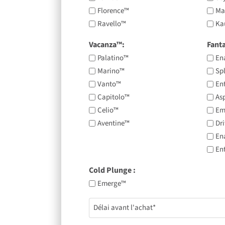
Florence™
Ma
Ravello™
Ka
Vacanza™:
Fant
Palatino™
En
Marino™
Sp
Vanto™
En
Capitolo™
As
Celio™
Em
Aventine™
Dri
En
En
Cold Plunge ​:
Emerge™
Délai
avant
l'achat