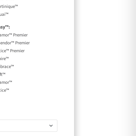
rtinique™
uai™
asy™:
amor™ Premier
lendor™ Premier
tice™ Premier
pire™
brace™
ft™
amor™
tice™