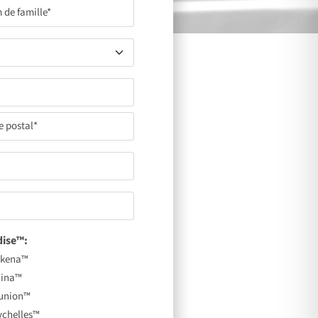
dise™:
kena™
lina™
union™
ychelles™